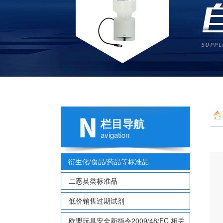
栏目导航
品C
avigation
衍生化/食品/药品等标准品
二恶英类标准品
低价销售过期试剂
欧盟玩具安全新指令2009/48/EC 相关