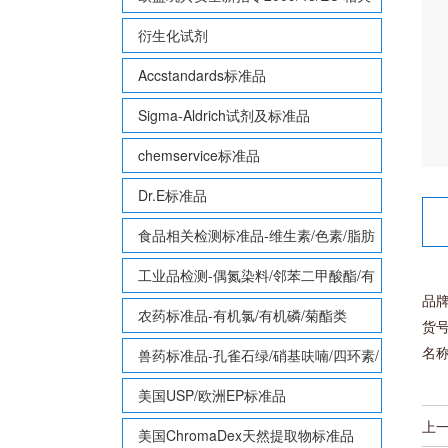
致敏性香味剂标准品
衍生化试剂
Accstandards标准品
Sigma-Aldrich试剂及标准品
chemservice标准品
Dr.E标准品
食品相关检测标准品-维生素/色素/脂肪
酸甲酯等
工业品检测-偶氮染料/邻苯二甲酸酯/有
品牌
机锡/多溴联苯/多溴联苯醚/多氯联苯
农药标准品-有机氯/有机磷/菊酯类
货号
名
兽药标准品-孔雀石绿/硝基呋喃/四环素/
磺胺等
美国USP/欧洲EP标准品
上
美国ChromaDex天然提取物标准品