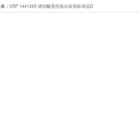
一条：
USP 1441265 琥珀酸美托洛尔杂质标准品D