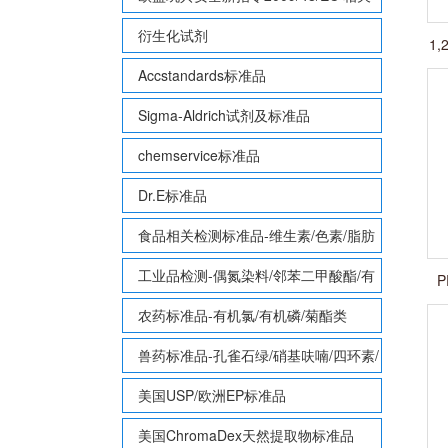
致敏性香味剂标准品
衍生化试剂
1,
Accstandards标准品
Sigma-Aldrich试剂及标准品
chemservice标准品
Dr.E标准品
食品相关检测标准品-维生素/色素/脂肪
酸甲酯等
工业品检测-偶氮染料/邻苯二甲酸酯/有
P
机锡/多溴联苯/多溴联苯醚/多氯联苯
农药标准品-有机氯/有机磷/菊酯类
兽药标准品-孔雀石绿/硝基呋喃/四环素/
磺胺等
美国USP/欧洲EP标准品
美国ChromaDex天然提取物标准品