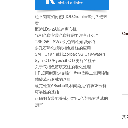
elated articles
还不知道如何使用OLChemim试剂？进来
看
概述LD5-2A低速离心机
Ca
气相色谱安装色谱柱需要注意什么？
TSK-GEL SW系列色谱柱知识介绍
多孔石墨化碳液相色谱柱的应用
SMT C18可能比Zorbax SB-C18/Waters
Sym-C18/Hypeisil-C18更好的柱子
关于气相色谱填充柱的老化处理
HPLC同时测定克咳宁片中盐酸二氧丙嗪和
磷酸苯丙哌林的含量
规范处置ABsciex耗材问题是保障CE分析
可靠性的基础
正确的安装能够减少对PE色谱耗材造成的
损害
共 