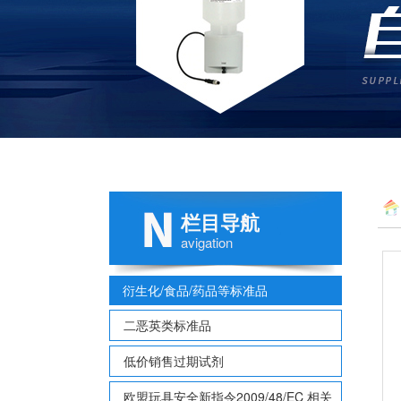
栏目导航
avigation
衍生化/食品/药品等标准品
二恶英类标准品
低价销售过期试剂
欧盟玩具安全新指令2009/48/EC 相关