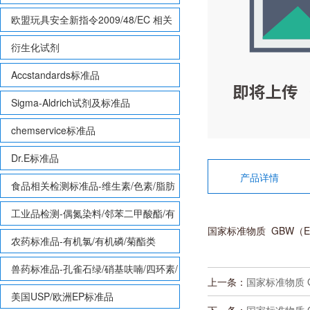
欧盟玩具安全新指令2009/48/EC 相关
致敏性香味剂标准品
衍生化试剂
Accstandards标准品
Sigma-Aldrich试剂及标准品
chemservice标准品
Dr.E标准品
产品详情
食品相关检测标准品-维生素/色素/脂肪
酸甲酯等
工业品检测-偶氮染料/邻苯二甲酸酯/有
国家标准物质 GBW（E）
机锡/多溴联苯/多溴联苯醚/多氯联苯
农药标准品-有机氯/有机磷/菊酯类
兽药标准品-孔雀石绿/硝基呋喃/四环素/
上一条：
国家标准物质 GB
磺胺等
美国USP/欧洲EP标准品