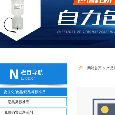
网站首页
>
产品
栏目导航
多氯联苯
> 正构烷烃同位素
avigation
衍生化/食品/药品等标准品
二恶英类标准品
低价销售过期试剂