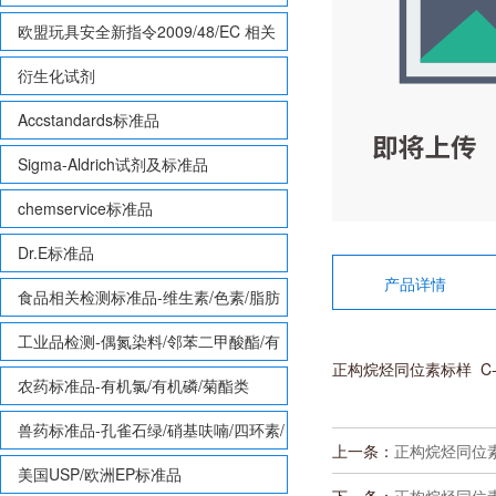
欧盟玩具安全新指令2009/48/EC 相关
致敏性香味剂标准品
衍生化试剂
Accstandards标准品
Sigma-Aldrich试剂及标准品
chemservice标准品
Dr.E标准品
产品详情
食品相关检测标准品-维生素/色素/脂肪
酸甲酯等
工业品检测-偶氮染料/邻苯二甲酸酯/有
正构烷烃同位素标样 C-21 n
机锡/多溴联苯/多溴联苯醚/多氯联苯
农药标准品-有机氯/有机磷/菊酯类
兽药标准品-孔雀石绿/硝基呋喃/四环素/
上一条：
正构烷烃同位素标样 
磺胺等
美国USP/欧洲EP标准品