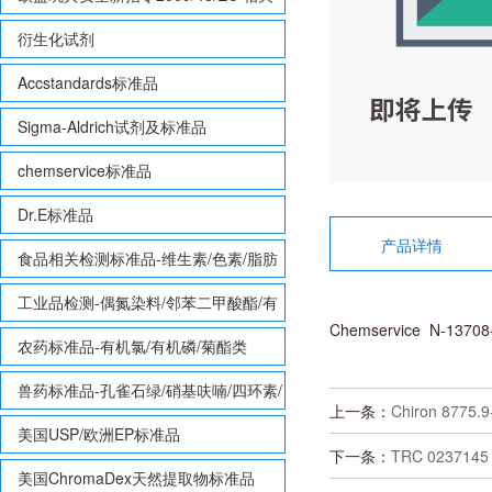
致敏性香味剂标准品
衍生化试剂
Accstandards标准品
Sigma-Aldrich试剂及标准品
chemservice标准品
Dr.E标准品
产品详情
食品相关检测标准品-维生素/色素/脂肪
酸甲酯等
工业品检测-偶氮染料/邻苯二甲酸酯/有
Chemservice N-137
机锡/多溴联苯/多溴联苯醚/多氯联苯
农药标准品-有机氯/有机磷/菊酯类
兽药标准品-孔雀石绿/硝基呋喃/四环素/
上一条：
Chiron 8775.
磺胺等
美国USP/欧洲EP标准品
下一条：
TRC 0237145 
美国ChromaDex天然提取物标准品