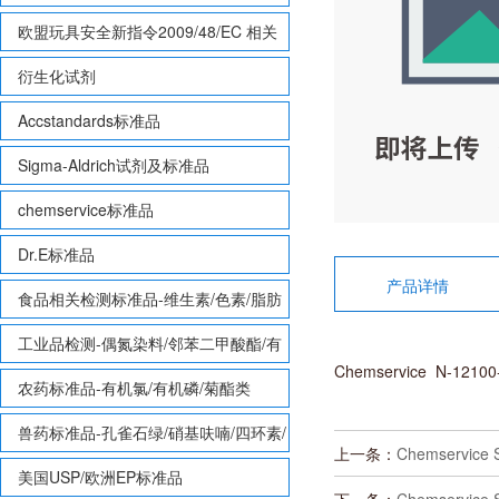
欧盟玩具安全新指令2009/48/EC 相关
致敏性香味剂标准品
衍生化试剂
Accstandards标准品
Sigma-Aldrich试剂及标准品
chemservice标准品
Dr.E标准品
产品详情
食品相关检测标准品-维生素/色素/脂肪
酸甲酯等
工业品检测-偶氮染料/邻苯二甲酸酯/有
Chemservice N-12
机锡/多溴联苯/多溴联苯醚/多氯联苯
农药标准品-有机氯/有机磷/菊酯类
兽药标准品-孔雀石绿/硝基呋喃/四环素/
上一条：
Chemservic
磺胺等
美国USP/欧洲EP标准品