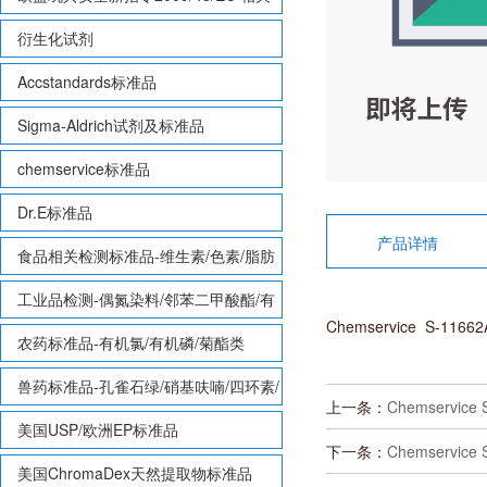
致敏性香味剂标准品
衍生化试剂
Accstandards标准品
Sigma-Aldrich试剂及标准品
chemservice标准品
Dr.E标准品
产品详情
食品相关检测标准品-维生素/色素/脂肪
酸甲酯等
工业品检测-偶氮染料/邻苯二甲酸酯/有
Chemservice S-116
机锡/多溴联苯/多溴联苯醚/多氯联苯
农药标准品-有机氯/有机磷/菊酯类
兽药标准品-孔雀石绿/硝基呋喃/四环素/
上一条：
Chemservi
磺胺等
美国USP/欧洲EP标准品
下一条：
Chemservice
美国ChromaDex天然提取物标准品