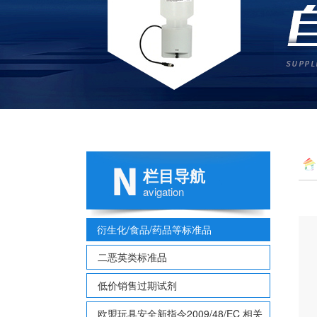
栏目导航
avigation
衍生化/食品/药品等标准品
二恶英类标准品
低价销售过期试剂
欧盟玩具安全新指令2009/48/EC 相关