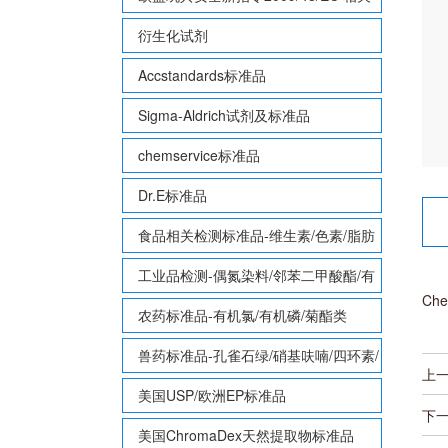
致敏性香味剂标准品
衍生化试剂
Accstandards标准品
Sigma-Aldrich试剂及标准品
chemservice标准品
Dr.E标准品
食品相关检测标准品-维生素/色素/脂肪
酸甲酯等
工业品检测-偶氮染料/邻苯二甲酸酯/有
Che
机锡/多溴联苯/多溴联苯醚/多氯联苯
农药标准品-有机氯/有机磷/菊酯类
兽药标准品-孔雀石绿/硝基呋喃/四环素/
上
磺胺等
美国USP/欧洲EP标准品
下
美国ChromaDex天然提取物标准品