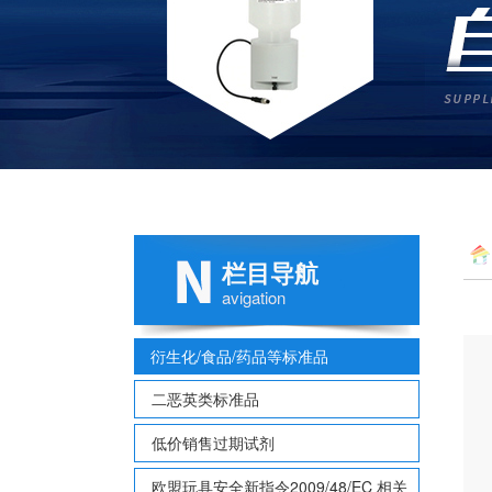
栏目导航
avigation
衍生化/食品/药品等标准品
二恶英类标准品
低价销售过期试剂
欧盟玩具安全新指令2009/48/EC 相关