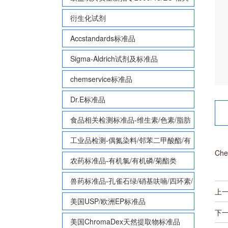
致敏性香味剂标准品
衍生化试剂
Accstandards标准品
Sigma-Aldrich试剂及标准品
chemservice标准品
Dr.E标准品
食品相关检测标准品-维生素/色素/脂肪
酸甲酯等
工业品检测-偶氮染料/邻苯二甲酸酯/有
Che
机锡/多溴联苯/多溴联苯醚/多氯联苯
农药标准品-有机氯/有机磷/菊酯类
兽药标准品-孔雀石绿/硝基呋喃/四环素/
上
磺胺等
美国USP/欧洲EP标准品
下
美国ChromaDex天然提取物标准品