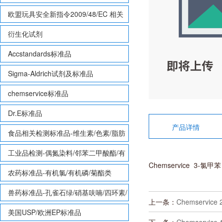
欧盟玩具安全新指令2009/48/EC 相关
致敏性香味剂标准品
衍生化试剂
Accstandards标准品
Sigma-Aldrich试剂及标准品
chemservice标准品
Dr.E标准品
产品详情
食品相关检测标准品-维生素/色素/脂肪
酸甲酯等
工业品检测-偶氮染料/邻苯二甲酸酯/有
Chemservice 3-氯甲苯 
机锡/多溴联苯/多溴联苯醚/多氯联苯
农药标准品-有机氯/有机磷/菊酯类
兽药标准品-孔雀石绿/硝基呋喃/四环素/
上一条：
Chemservice
磺胺等
美国USP/欧洲EP标准品