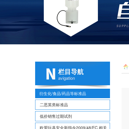
栏目导航
多
avigation
衍生化/食品/药品等标准品
二恶英类标准品
低价销售过期试剂
欧盟玩具安全新指令2009/48/EC 相关