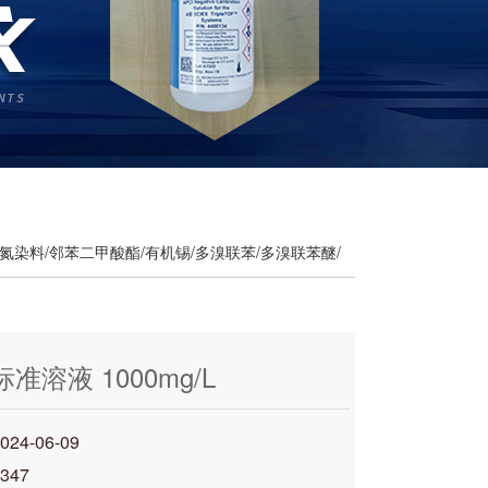
氮染料/邻苯二甲酸酯/有机锡/多溴联苯/多溴联苯醚/
准溶液 1000mg/L
4-06-09
347