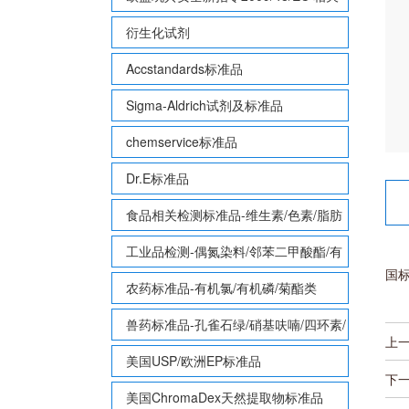
致敏性香味剂标准品
衍生化试剂
Accstandards标准品
Sigma-Aldrich试剂及标准品
chemservice标准品
Dr.E标准品
食品相关检测标准品-维生素/色素/脂肪
酸甲酯等
工业品检测-偶氮染料/邻苯二甲酸酯/有
国标
机锡/多溴联苯/多溴联苯醚/多氯联苯
农药标准品-有机氯/有机磷/菊酯类
兽药标准品-孔雀石绿/硝基呋喃/四环素/
上
磺胺等
美国USP/欧洲EP标准品
下
美国ChromaDex天然提取物标准品