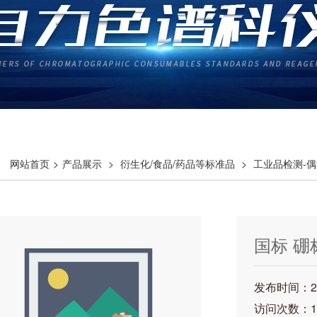
网站首页
>
产品展示
>
衍生化/食品/药品等标准品
>
工业品检测-偶
氯联苯
> 国标 硼标准溶液 1000mg/L
国标 硼标
发布时间：202
访问次数：1