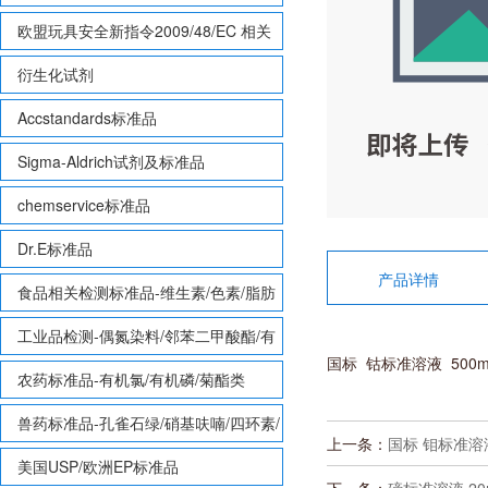
欧盟玩具安全新指令2009/48/EC 相关
致敏性香味剂标准品
衍生化试剂
Accstandards标准品
Sigma-Aldrich试剂及标准品
chemservice标准品
Dr.E标准品
产品详情
食品相关检测标准品-维生素/色素/脂肪
酸甲酯等
工业品检测-偶氮染料/邻苯二甲酸酯/有
国标 钴标准溶液 500m
机锡/多溴联苯/多溴联苯醚/多氯联苯
农药标准品-有机氯/有机磷/菊酯类
兽药标准品-孔雀石绿/硝基呋喃/四环素/
上一条：
国标 钼标准溶液 
磺胺等
美国USP/欧洲EP标准品