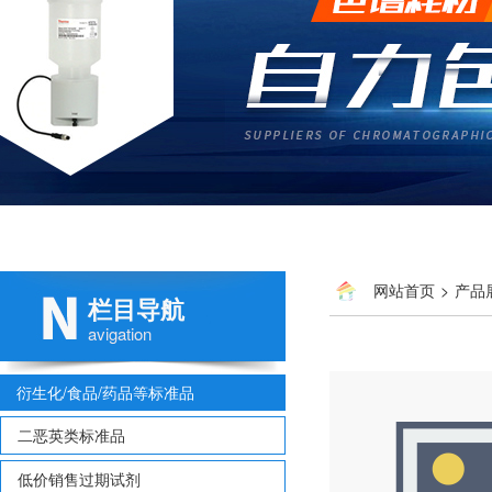
网站首页
>
产品
栏目导航
多氯联苯
> 国标 钴标准
avigation
衍生化/食品/药品等标准品
二恶英类标准品
低价销售过期试剂