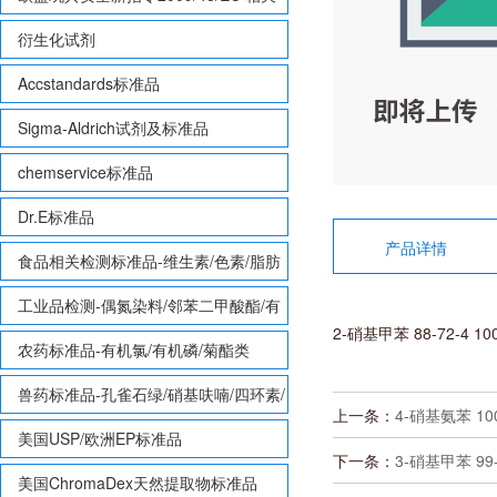
致敏性香味剂标准品
衍生化试剂
Accstandards标准品
Sigma-Aldrich试剂及标准品
chemservice标准品
Dr.E标准品
产品详情
食品相关检测标准品-维生素/色素/脂肪
酸甲酯等
工业品检测-偶氮染料/邻苯二甲酸酯/有
2-硝基甲苯 88-72-4 10
机锡/多溴联苯/多溴联苯醚/多氯联苯
农药标准品-有机氯/有机磷/菊酯类
兽药标准品-孔雀石绿/硝基呋喃/四环素/
上一条：
4-硝基氨苯 100
磺胺等
美国USP/欧洲EP标准品
下一条：
3-硝基甲苯 99-
美国ChromaDex天然提取物标准品