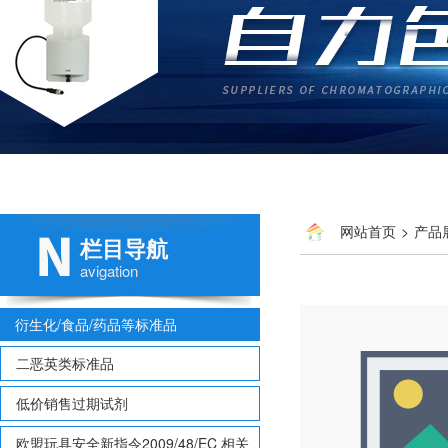
网站首页
>
产品
栏目导航
多氯联苯
> 2-硝基甲苯 8
avigation
衍生化/食品/药品等标准品
二恶英类标准品
低价销售过期试剂
欧盟玩具安全新指令2009/48/EC 相关