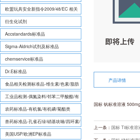
欧盟玩具安全新指令2009/48/EC 相关
致敏性香味剂标准品
衍生化试剂
Accstandards标准品
Sigma-Aldrich试剂及标准品
chemservice标准品
Dr.E标准品
产品详情
食品相关检测标准品-维生素/色素/脂肪
酸甲酯等
工业品检测-偶氮染料/邻苯二甲酸酯/有
国标 钒标准溶液 500mg
机锡/多溴联苯/多溴联苯醚/多氯联苯
农药标准品-有机氯/有机磷/菊酯类
兽药标准品-孔雀石绿/硝基呋喃/四环素/
上一条：
国标 Ti标准溶液
磺胺等
美国USP/欧洲EP标准品