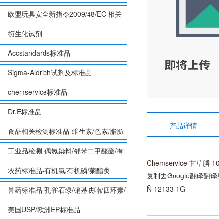
欧盟玩具安全新指令2009/48/EC 相关
致敏性香味剂标准品
衍生化试剂
Accstandards标准品
Sigma-Aldrich试剂及标准品
chemservice标准品
Dr.E标准品
产品详情
食品相关检测标准品-维生素/色素/脂肪
酸甲酯等
工业品检测-偶氮染料/邻苯二甲酸酯/有
Chemservice 甘草膦 10
机锡/多溴联苯/多溴联苯醚/多氯联苯
农药标准品-有机氯/有机磷/菊酯类
复制去Google翻译
翻译
Ñ
​​-
12133-1G
兽药标准品-孔雀石绿/硝基呋喃/四环素/
磺胺等
美国USP/欧洲EP标准品