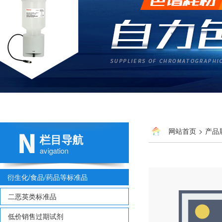
网站首页
>
产品
栏目导航
多氯联苯
> CDN D-294
avigation
衍生化/食品/药品等标准品
二恶英类标准品
低价销售过期试剂