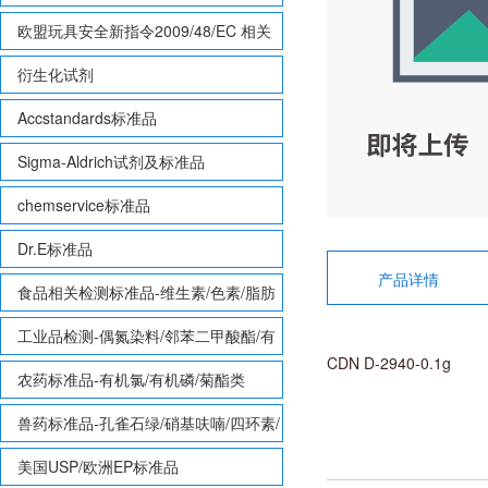
欧盟玩具安全新指令2009/48/EC 相关
致敏性香味剂标准品
衍生化试剂
Accstandards标准品
Sigma-Aldrich试剂及标准品
chemservice标准品
Dr.E标准品
产品详情
食品相关检测标准品-维生素/色素/脂肪
酸甲酯等
工业品检测-偶氮染料/邻苯二甲酸酯/有
CDN D-2940-0.1g
机锡/多溴联苯/多溴联苯醚/多氯联苯
农药标准品-有机氯/有机磷/菊酯类
兽药标准品-孔雀石绿/硝基呋喃/四环素/
磺胺等
美国USP/欧洲EP标准品