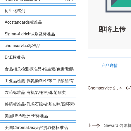
致敏性香味剂标准品
衍生化试剂
Accstandards标准品
Sigma-Aldrich试剂及标准品
chemservice标准品
Dr.E标准品
产品详情
食品相关检测标准品-维生素/色素/脂肪
酸甲酯等
工业品检测-偶氮染料/邻苯二甲酸酯/有
Chemservice 2，4，6-
机锡/多溴联苯/多溴联苯醚/多氯联苯
农药标准品-有机氯/有机磷/菊酯类
兽药标准品-孔雀石绿/硝基呋喃/四环素/
磺胺等
美国USP/欧洲EP标准品
上一条：
Seward 匀浆机 S
美国ChromaDex天然提取物标准品