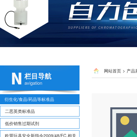
网站首页
>
产品
栏目导航
多氯联苯
> CDEN-DLM
avigation
衍生化/食品/药品等标准品
二恶英类标准品
低价销售过期试剂
欧盟玩具安全新指令2009/48/EC 相关