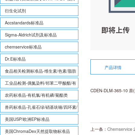
致敏性香味剂标准品
衍生化试剂
Accstandards标准品
Sigma-Aldrich试剂及标准品
chemservice标准品
Dr.E标准品
产品详情
食品相关检测标准品-维生素/色素/脂肪
酸甲酯等
工业品检测-偶氮染料/邻苯二甲酸酯/有
CDEN-DLM-365-10 萘(
机锡/多溴联苯/多溴联苯醚/多氯联苯
农药标准品-有机氯/有机磷/菊酯类
兽药标准品-孔雀石绿/硝基呋喃/四环素/
磺胺等
美国USP/欧洲EP标准品
上一条：
Chemservice
美国ChromaDex天然提取物标准品