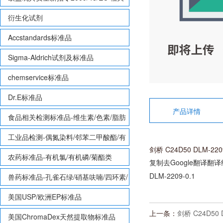
致敏性香味剂标准品
衍生化试剂
Accstandards标准品
Sigma-Aldrich试剂及标准品
chemservice标准品
Dr.E标准品
产品详情
食品相关检测标准品-维生素/色素/脂肪
酸甲酯等
工业品检测-偶氮染料/邻苯二甲酸酯/有
剑桥 C24D50 DLM-2209
机锡/多溴联苯/多溴联苯醚/多氯联苯
农药标准品-有机氯/有机磷/菊酯类
复制去Google翻译
翻译
DLM-
2209-0.1
兽药标准品-孔雀石绿/硝基呋喃/四环素/
磺胺等
美国USP/欧洲EP标准品
上一条：
剑桥 C24D50 D
美国ChromaDex天然提取物标准品