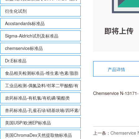
致敏性香味剂标准品
衍生化试剂
Accstandards标准品
Sigma-Aldrich试剂及标准品
chemservice标准品
Dr.E标准品
产品详情
食品相关检测标准品-维生素/色素/脂肪
酸甲酯等
工业品检测-偶氮染料/邻苯二甲酸酯/有
Chemservice N-13171
机锡/多溴联苯/多溴联苯醚/多氯联苯
农药标准品-有机氯/有机磷/菊酯类
兽药标准品-孔雀石绿/硝基呋喃/四环素/
磺胺等
美国USP/欧洲EP标准品
上一条：
Chemservice 
美国ChromaDex天然提取物标准品