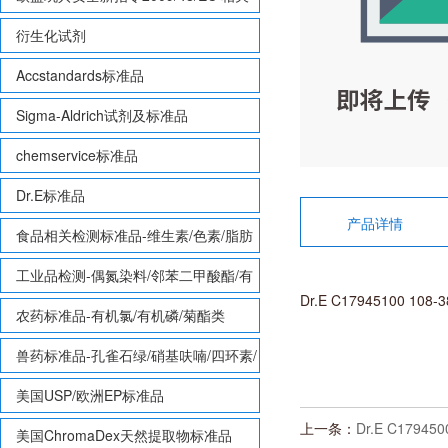
致敏性香味剂标准品
衍生化试剂
Accstandards标准品
Sigma-Aldrich试剂及标准品
chemservice标准品
Dr.E标准品
产品详情
食品相关检测标准品-维生素/色素/脂肪
酸甲酯等
工业品检测-偶氮染料/邻苯二甲酸酯/有
Dr.E C17945100 108
机锡/多溴联苯/多溴联苯醚/多氯联苯
农药标准品-有机氯/有机磷/菊酯类
兽药标准品-孔雀石绿/硝基呋喃/四环素/
磺胺等
美国USP/欧洲EP标准品
上一条：
Dr.E C17945
美国ChromaDex天然提取物标准品