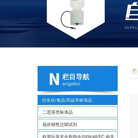
栏目导航
基）
avigation
衍生化/食品/药品等标准品
二恶英类标准品
低价销售过期试剂
欧盟玩具安全新指令2009/48/EC 相关