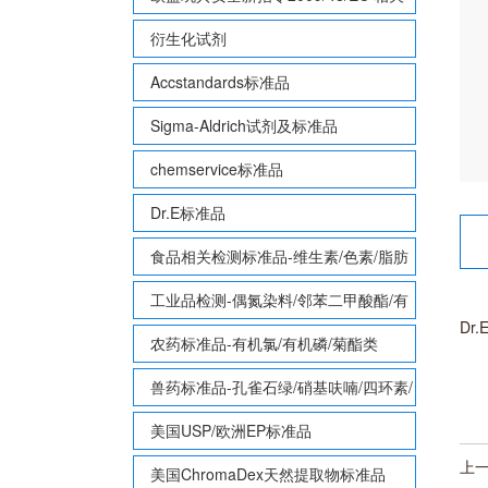
致敏性香味剂标准品
衍生化试剂
Accstandards标准品
Sigma-Aldrich试剂及标准品
chemservice标准品
Dr.E标准品
食品相关检测标准品-维生素/色素/脂肪
酸甲酯等
工业品检测-偶氮染料/邻苯二甲酸酯/有
Dr.
机锡/多溴联苯/多溴联苯醚/多氯联苯
农药标准品-有机氯/有机磷/菊酯类
兽药标准品-孔雀石绿/硝基呋喃/四环素/
磺胺等
美国USP/欧洲EP标准品
上
美国ChromaDex天然提取物标准品