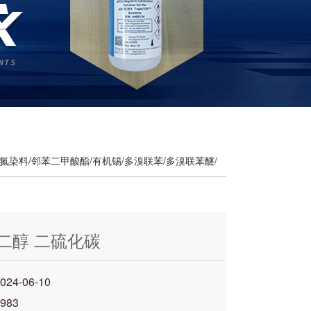
氮染料/邻苯二甲酸酯/有机锡/多溴联苯/多溴联苯醚/
乙二醇 二硫化碳
4-06-10
983