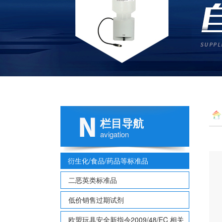
栏目导航
多
avigation
衍生化/食品/药品等标准品
二恶英类标准品
低价销售过期试剂
欧盟玩具安全新指令2009/48/EC 相关