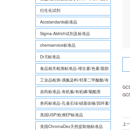
致敏性香味剂标准品
衍生化试剂
Accstandards标准品
Sigma-Aldrich试剂及标准品
chemservice标准品
Dr.E标准品
食品相关检测标准品-维生素/色素/脂肪
酸甲酯等
工业品检测-偶氮染料/邻苯二甲酸酯/有
GC
机锡/多溴联苯/多溴联苯醚/多氯联苯
农药标准品-有机氯/有机磷/菊酯类
GC
兽药标准品-孔雀石绿/硝基呋喃/四环素/
磺胺等
美国USP/欧洲EP标准品
上
美国ChromaDex天然提取物标准品