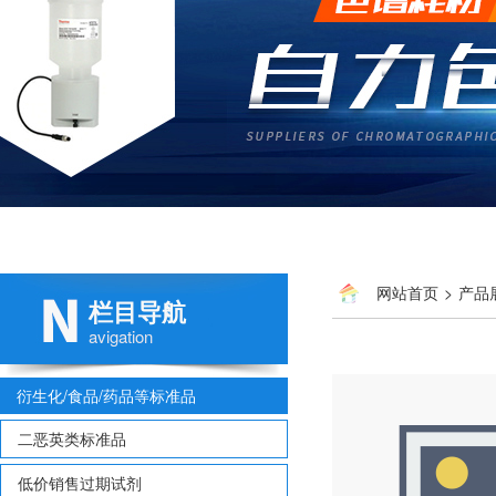
网站首页
>
产品
栏目导航
多氯联苯
> 国标 GSB0
avigation
衍生化/食品/药品等标准品
二恶英类标准品
低价销售过期试剂