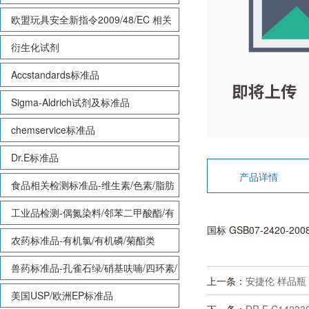
欧盟玩具安全新指令2009/48/EC 相关
致敏性香味剂标准品
衍生化试剂
Accstandards标准品
Sigma-Aldrich试剂及标准品
chemservice标准品
Dr.E标准品
产品详情
食品相关检测标准品-维生素/色素/脂肪
酸甲酯等
工业品检测-偶氮染料/邻苯二甲酸酯/有
国标 GSB07-2420-2
机锡/多溴联苯/多溴联苯醚/多氯联苯
农药标准品-有机氯/有机磷/菊酯类
兽药标准品-孔雀石绿/硝基呋喃/四环素/
上一条：
安捷伦 样品瓶 8
磺胺等
美国USP/欧洲EP标准品