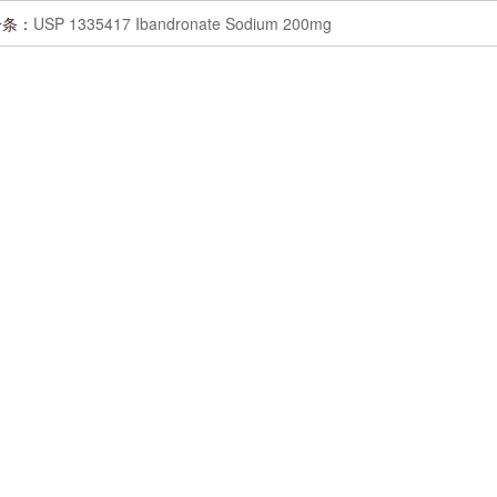
一条：
USP 1335417 Ibandronate Sodium 200mg