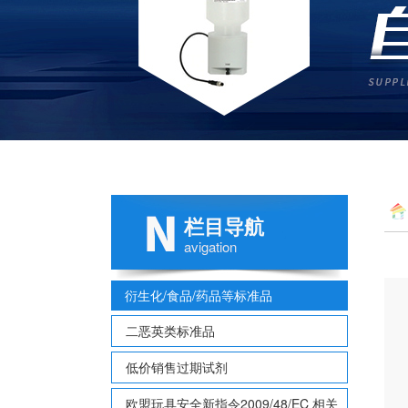
栏目导航
avigation
衍生化/食品/药品等标准品
二恶英类标准品
低价销售过期试剂
欧盟玩具安全新指令2009/48/EC 相关