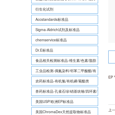
致敏性香味剂标准品
衍生化试剂
Accstandards标准品
Sigma-Aldrich试剂及标准品
chemservice标准品
Dr.E标准品
食品相关检测标准品-维生素/色素/脂肪
酸甲酯等
工业品检测-偶氮染料/邻苯二甲酸酯/有
EP
机锡/多溴联苯/多溴联苯醚/多氯联苯
农药标准品-有机氯/有机磷/菊酯类
兽药标准品-孔雀石绿/硝基呋喃/四环素/
磺胺等
美国USP/欧洲EP标准品
上
美国ChromaDex天然提取物标准品