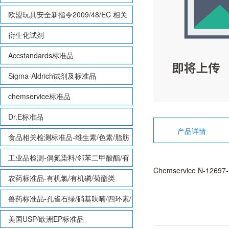
欧盟玩具安全新指令2009/48/EC 相关
致敏性香味剂标准品
衍生化试剂
Accstandards标准品
Sigma-Aldrich试剂及标准品
chemservice标准品
Dr.E标准品
产品详情
食品相关检测标准品-维生素/色素/脂肪
酸甲酯等
工业品检测-偶氮染料/邻苯二甲酸酯/有
Chemservice N-1269
机锡/多溴联苯/多溴联苯醚/多氯联苯
农药标准品-有机氯/有机磷/菊酯类
兽药标准品-孔雀石绿/硝基呋喃/四环素/
磺胺等
美国USP/欧洲EP标准品