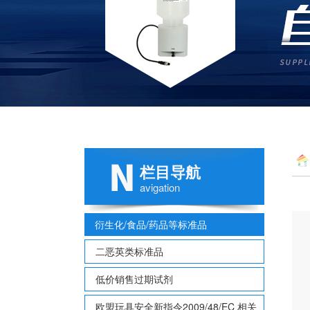
栏目导航
avigation
衍生化/食品/药品等标准品
二恶英类标准品
低价销售过期试剂
欧盟玩具安全新指令2009/48/EC 相关