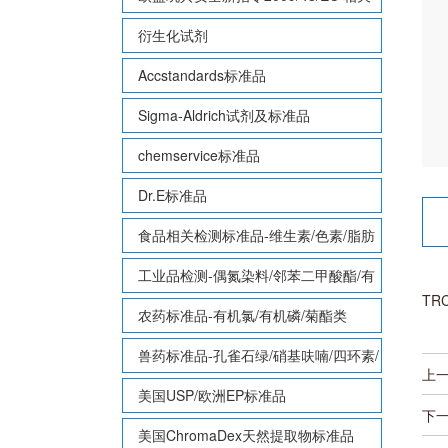
致敏性香味剂标准品
衍生化试剂
Accstandards标准品
Sigma-Aldrich试剂及标准品
chemservice标准品
Dr.E标准品
食品相关检测标准品-维生素/色素/脂肪
酸甲酯等
工业品检测-偶氮染料/邻苯二甲酸酯/有
TRC
机锡/多溴联苯/多溴联苯醚/多氯联苯
农药标准品-有机氯/有机磷/菊酯类
兽药标准品-孔雀石绿/硝基呋喃/四环素/
上
磺胺等
美国USP/欧洲EP标准品
下
美国ChromaDex天然提取物标准品