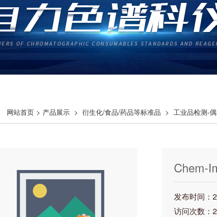
网站首页
>
产品展示
>
衍生化/食品/药品等标准品
>
工业品检测-偶
氯联苯
> Chem-Impex 01865 25mg
Chem-I
发布时间：202
访问次数：2