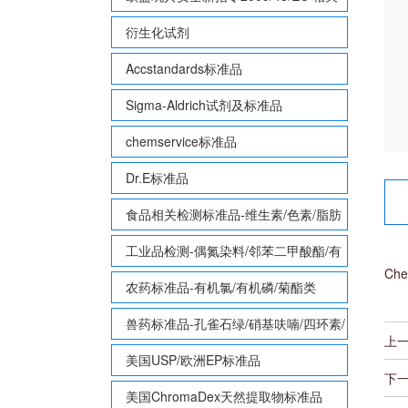
致敏性香味剂标准品
衍生化试剂
Accstandards标准品
Sigma-Aldrich试剂及标准品
chemservice标准品
Dr.E标准品
食品相关检测标准品-维生素/色素/脂肪
酸甲酯等
工业品检测-偶氮染料/邻苯二甲酸酯/有
Che
机锡/多溴联苯/多溴联苯醚/多氯联苯
农药标准品-有机氯/有机磷/菊酯类
兽药标准品-孔雀石绿/硝基呋喃/四环素/
上
磺胺等
美国USP/欧洲EP标准品
下
美国ChromaDex天然提取物标准品