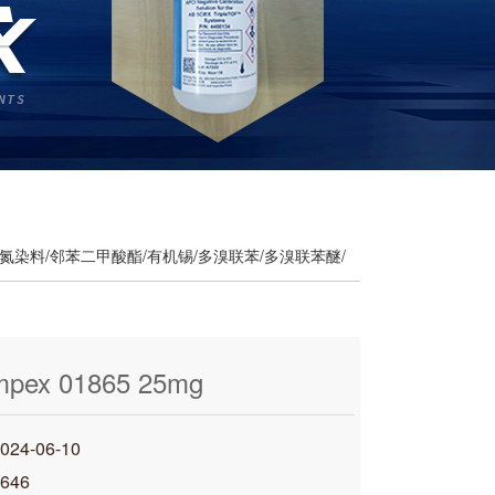
氮染料/邻苯二甲酸酯/有机锡/多溴联苯/多溴联苯醚/
mpex 01865 25mg
4-06-10
646