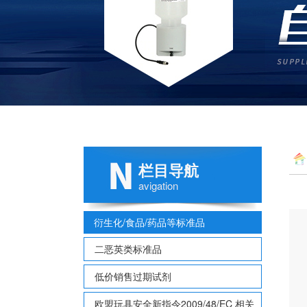
栏目导航
多
avigation
衍生化/食品/药品等标准品
二恶英类标准品
低价销售过期试剂
欧盟玩具安全新指令2009/48/EC 相关