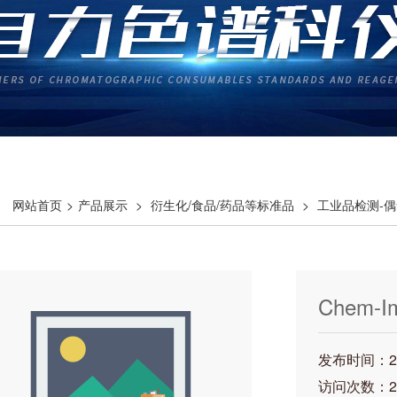
网站首页
>
产品展示
>
衍生化/食品/药品等标准品
>
工业品检测-偶
氯联苯
> Chem-Impex 01871 25mg
Chem-I
发布时间：202
访问次数：2