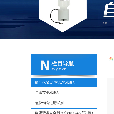
栏目导航
多
avigation
衍生化/食品/药品等标准品
二恶英类标准品
低价销售过期试剂
欧盟玩具安全新指令2009/48/EC 相关