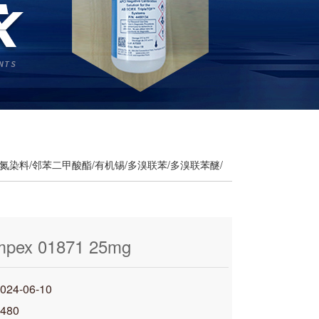
氮染料/邻苯二甲酸酯/有机锡/多溴联苯/多溴联苯醚/
mpex 01871 25mg
4-06-10
480