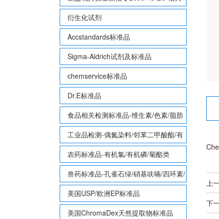
致敏性香味剂标准品
衍生化试剂
Accstandards标准品
Sigma-Aldrich试剂及标准品
chemservice标准品
Dr.E标准品
食品相关检测标准品-维生素/色素/脂肪
酸甲酯等
工业品检测-偶氮染料/邻苯二甲酸酯/有
Che
机锡/多溴联苯/多溴联苯醚/多氯联苯
农药标准品-有机氯/有机磷/菊酯类
兽药标准品-孔雀石绿/硝基呋喃/四环素/
上
磺胺等
美国USP/欧洲EP标准品
下
美国ChromaDex天然提取物标准品