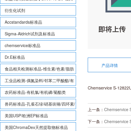
致敏性香味剂标准品
衍生化试剂
Accstandards标准品
Sigma-Aldrich试剂及标准品
chemservice标准品
Dr.E标准品
产品详情
食品相关检测标准品-维生素/色素/脂肪
酸甲酯等
工业品检测-偶氮染料/邻苯二甲酸酯/有
Chemservice S-12822U
机锡/多溴联苯/多溴联苯醚/多氯联苯
农药标准品-有机氯/有机磷/菊酯类
兽药标准品-孔雀石绿/硝基呋喃/四环素/
上一条：
Chemservice S
磺胺等
美国USP/欧洲EP标准品
下一条：
Chemservice 
美国ChromaDex天然提取物标准品