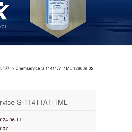
e标准品
> Chemservice S-11411A1-1ML 128639-02-
rvice S-11411A1-1ML
02-1 Carfentrazon
4-06-11
007