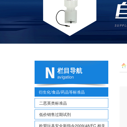
栏目导航
1 C
avigation
衍生化/食品/药品等标准品
二恶英类标准品
低价销售过期试剂
欧盟玩具安全新指令2009/48/EC 相关