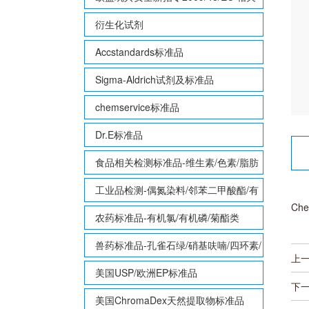
致敏性香味剂标准品
衍生化试剂
Accstandards标准品
Sigma-Aldrich试剂及标准品
chemservice标准品
Dr.E标准品
食品相关检测标准品-维生素/色素/脂肪
酸甲酯等
工业品检测-偶氮染料/邻苯二甲酸酯/有
Che
机锡/多溴联苯/多溴联苯醚/多氯联苯
农药标准品-有机氯/有机磷/菊酯类
兽药标准品-孔雀石绿/硝基呋喃/四环素/
上
磺胺等
美国USP/欧洲EP标准品
下
美国ChromaDex天然提取物标准品