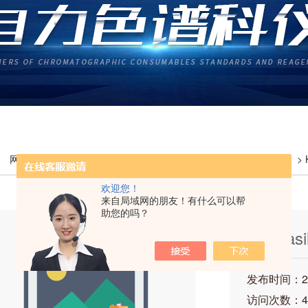
网站首页
>
产品展示
>
高效液相色谱柱
>
原装Kromasil 色谱柱
> 
柱200mm&#
欢迎您！
来自局域网的朋友！有什么可以帮
助您的吗？
Kromasi
EH047
发布时间：202
200mm
访问次数：4