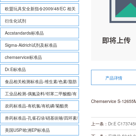
欧盟玩具安全新指令2009/48/EC 相关
致敏性香味剂标准品
衍生化试剂
Accstandards标准品
Sigma-Aldrich试剂及标准品
chemservice标准品
Dr.E标准品
产品详情
食品相关检测标准品-维生素/色素/脂肪
酸甲酯等
工业品检测-偶氮染料/邻苯二甲酸酯/有
Chemservice S-12655M1
机锡/多溴联苯/多溴联苯醚/多氯联苯
农药标准品-有机氯/有机磷/菊酯类
兽药标准品-孔雀石绿/硝基呋喃/四环素/
上一条：
Dr.E C17374
磺胺等
美国USP/欧洲EP标准品