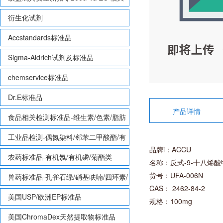
致敏性香味剂标准品
衍生化试剂
Accstandards标准品
Sigma-Aldrich试剂及标准品
chemservice标准品
Dr.E标准品
产品详情
食品相关检测标准品-维生素/色素/脂肪
酸甲酯等
工业品检测-偶氮染料/邻苯二甲酸酯/有
品牌i：ACCU
机锡/多溴联苯/多溴联苯醚/多氯联苯
农药标准品-有机氯/有机磷/菊酯类
名称：反式-9-十八烯
货号：UFA-006N
兽药标准品-孔雀石绿/硝基呋喃/四环素/
CAS： 2462-84-2
磺胺等
美国USP/欧洲EP标准品
规格：100mg
美国ChromaDex天然提取物标准品