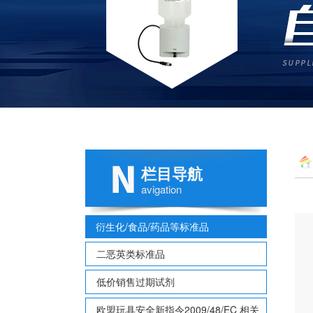
栏目导航
甲酯 
avigation
衍生化/食品/药品等标准品
二恶英类标准品
低价销售过期试剂
欧盟玩具安全新指令2009/48/EC 相关