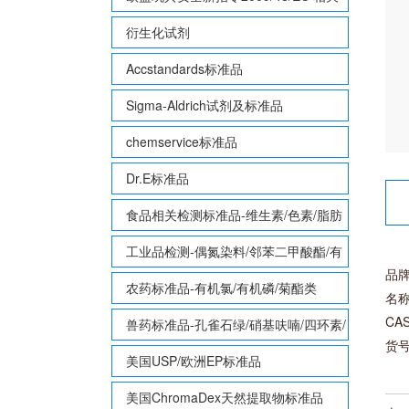
致敏性香味剂标准品
衍生化试剂
Accstandards标准品
Sigma-Aldrich试剂及标准品
chemservice标准品
Dr.E标准品
食品相关检测标准品-维生素/色素/脂肪
酸甲酯等
工业品检测-偶氮染料/邻苯二甲酸酯/有
品牌
机锡/多溴联苯/多溴联苯醚/多氯联苯
农药标准品-有机氯/有机磷/菊酯类
名称
CAS
兽药标准品-孔雀石绿/硝基呋喃/四环素/
货号
磺胺等
美国USP/欧洲EP标准品
美国ChromaDex天然提取物标准品