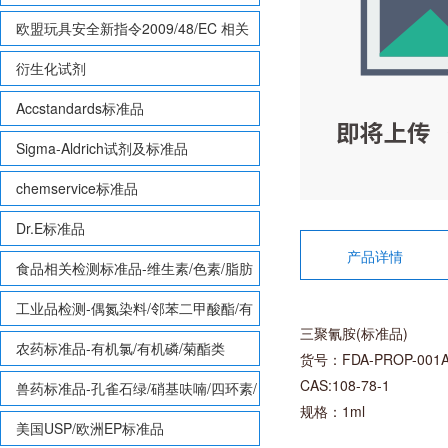
欧盟玩具安全新指令2009/48/EC 相关
致敏性香味剂标准品
衍生化试剂
Accstandards标准品
Sigma-Aldrich试剂及标准品
chemservice标准品
Dr.E标准品
产品详情
食品相关检测标准品-维生素/色素/脂肪
酸甲酯等
工业品检测-偶氮染料/邻苯二甲酸酯/有
三聚氰胺(标准品)
机锡/多溴联苯/多溴联苯醚/多氯联苯
农药标准品-有机氯/有机磷/菊酯类
货号：FDA-PROP-001
CAS:108-78-1
兽药标准品-孔雀石绿/硝基呋喃/四环素/
规格：1ml
磺胺等
美国USP/欧洲EP标准品