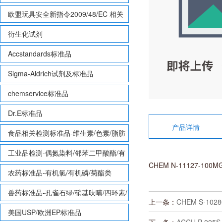
欧盟玩具安全新指令2009/48/EC 相关
致敏性香味剂标准品
衍生化试剂
Accstandards标准品
Sigma-Aldrich试剂及标准品
chemservice标准品
Dr.E标准品
产品详情
食品相关检测标准品-维生素/色素/脂肪
酸甲酯等
工业品检测-偶氮染料/邻苯二甲酸酯/有
CHEM N-11127-10
机锡/多溴联苯/多溴联苯醚/多氯联苯
农药标准品-有机氯/有机磷/菊酯类
兽药标准品-孔雀石绿/硝基呋喃/四环素/
上一条：
CHEM S-10
磺胺等
美国USP/欧洲EP标准品