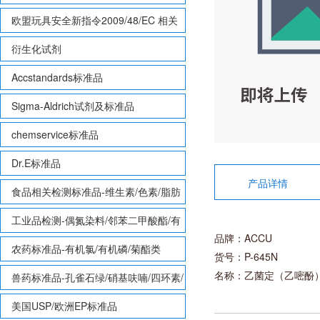
欧盟玩具安全新指令2009/48/EC 相关
致敏性香味剂标准品
衍生化试剂
Accstandards标准品
Sigma-Aldrich试剂及标准品
chemservice标准品
Dr.E标准品
产品详情
食品相关检测标准品-维生素/色素/脂肪
酸甲酯等
工业品检测-偶氮染料/邻苯二甲酸酯/有
品牌：ACCU
机锡/多溴联苯/多溴联苯醚/多氯联苯
农药标准品-有机氯/有机磷/菊酯类
货号：P-645N
名称：乙菌定（乙嘧酚
兽药标准品-孔雀石绿/硝基呋喃/四环素/
磺胺等
美国USP/欧洲EP标准品