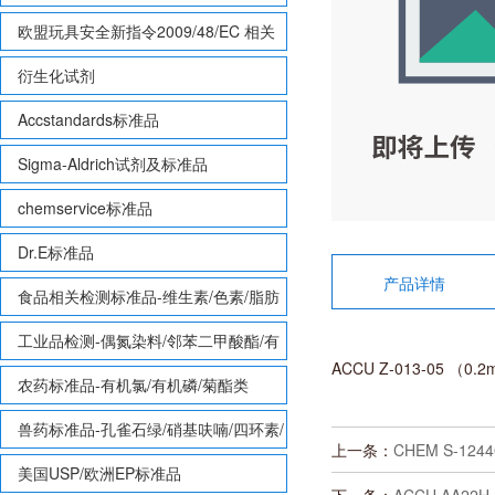
欧盟玩具安全新指令2009/48/EC 相关
致敏性香味剂标准品
衍生化试剂
Accstandards标准品
Sigma-Aldrich试剂及标准品
chemservice标准品
Dr.E标准品
产品详情
食品相关检测标准品-维生素/色素/脂肪
酸甲酯等
工业品检测-偶氮染料/邻苯二甲酸酯/有
ACCU Z-013-05 （0.2
机锡/多溴联苯/多溴联苯醚/多氯联苯
农药标准品-有机氯/有机磷/菊酯类
兽药标准品-孔雀石绿/硝基呋喃/四环素/
上一条：
CHEM S-1244
磺胺等
美国USP/欧洲EP标准品