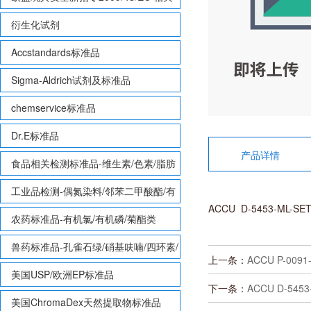
致敏性香味剂标准品
衍生化试剂
Accstandards标准品
Sigma-Aldrich试剂及标准品
chemservice标准品
Dr.E标准品
产品详情
食品相关检测标准品-维生素/色素/脂肪
酸甲酯等
工业品检测-偶氮染料/邻苯二甲酸酯/有
ACCU D-5453-ML-SE
机锡/多溴联苯/多溴联苯醚/多氯联苯
农药标准品-有机氯/有机磷/菊酯类
兽药标准品-孔雀石绿/硝基呋喃/四环素/
上一条：
ACCU P-0091
磺胺等
美国USP/欧洲EP标准品
下一条：
ACCU D-5453
美国ChromaDex天然提取物标准品