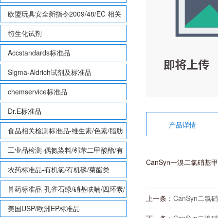
欧盟玩具安全新指令2009/48/EC 相关
致敏性香味剂标准品
衍生化试剂
Accstandards标准品
Sigma-Aldrich试剂及标准品
chemservice标准品
Dr.E标准品
产品详情
食品相关检测标准品-维生素/色素/脂肪
酸甲酯等
工业品检测-偶氮染料/邻苯二甲酸酯/有
CanSyn一溴二氯硝基甲烷
机锡/多溴联苯/多溴联苯醚/多氯联苯
农药标准品-有机氯/有机磷/菊酯类
兽药标准品-孔雀石绿/硝基呋喃/四环素/
上一条：
CanSyn二氯硝
磺胺等
美国USP/欧洲EP标准品