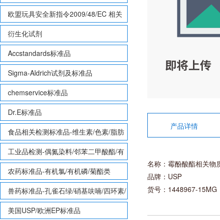
欧盟玩具安全新指令2009/48/EC 相关
致敏性香味剂标准品
衍生化试剂
Accstandards标准品
Sigma-Aldrich试剂及标准品
chemservice标准品
Dr.E标准品
产品详情
食品相关检测标准品-维生素/色素/脂肪
酸甲酯等
工业品检测-偶氮染料/邻苯二甲酸酯/有
名称：霉酚酸酯相关物
机锡/多溴联苯/多溴联苯醚/多氯联苯
农药标准品-有机氯/有机磷/菊酯类
品牌：USP
货号：1448967-15MG
兽药标准品-孔雀石绿/硝基呋喃/四环素/
磺胺等
美国USP/欧洲EP标准品