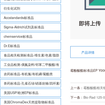
致敏性香味剂标准品
衍生化试剂
Accstandards标准品
Sigma-Aldrich试剂及标准品
chemservice标准品
Dr.E标准品
产品详情
食品相关检测标准品-维生素/色素/脂肪
酸甲酯等
工业品检测-偶氮染料/邻苯二甲酸酯/有
霉酚酸酯标准品EP Y000
机锡/多溴联苯/多溴联苯醚/多氯联苯
农药标准品-有机氯/有机磷/菊酯类
兽药标准品-孔雀石绿/硝基呋喃/四环素/
上一条：
霉酚酸酯相关物质B
磺胺等
美国USP/欧洲EP标准品
下一条：
Bio-Rad 125-
美国ChromaDex天然提取物标准品