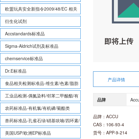
欧盟玩具安全新指令2009/48/EC 相关
致敏性香味剂标准品
衍生化试剂
Accstandards标准品
Sigma-Aldrich试剂及标准品
chemservice标准品
Dr.E标准品
产品详情
食品相关检测标准品-维生素/色素/脂肪
酸甲酯等
工业品检测-偶氮染料/邻苯二甲酸酯/有
品牌
Acc
机锡/多溴联苯/多溴联苯醚/多氯联苯
农药标准品-有机氯/有机磷/菊酯类
品牌：ACCU
兽药标准品-孔雀石绿/硝基呋喃/四环素/
CAS：106-93-4
磺胺等
货号：APP-9-214
美国USP/欧洲EP标准品