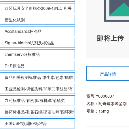
欧盟玩具安全新指令2009/48/EC 相关
致敏性香味剂标准品
衍生化试剂
Accstandards标准品
Sigma-Aldrich试剂及标准品
chemservice标准品
Dr.E标准品
产品详情
食品相关检测标准品-维生素/色素/脂肪
酸甲酯等
工业品检测-偶氮染料/邻苯二甲酸酯/有
货号:Y0000637
机锡/多溴联苯/多溴联苯醚/多氯联苯
农药标准品-有机氯/有机磷/菊酯类
名称：阿奇霉素峰鉴别
规格：15mg
兽药标准品-孔雀石绿/硝基呋喃/四环素/
磺胺等
美国USP/欧洲EP标准品