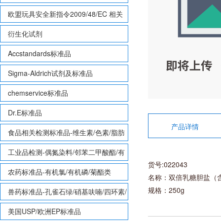
欧盟玩具安全新指令2009/48/EC 相关
致敏性香味剂标准品
衍生化试剂
Accstandards标准品
Sigma-Aldrich试剂及标准品
chemservice标准品
Dr.E标准品
产品详情
食品相关检测标准品-维生素/色素/脂肪
酸甲酯等
工业品检测-偶氮染料/邻苯二甲酸酯/有
货号:022043
机锡/多溴联苯/多溴联苯醚/多氯联苯
农药标准品-有机氯/有机磷/菊酯类
名称：双倍乳糖胆盐（
规格：250g
兽药标准品-孔雀石绿/硝基呋喃/四环素/
磺胺等
美国USP/欧洲EP标准品