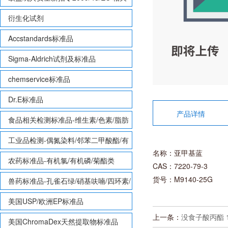
致敏性香味剂标准品
衍生化试剂
Accstandards标准品
Sigma-Aldrich试剂及标准品
chemservice标准品
Dr.E标准品
产品详情
食品相关检测标准品-维生素/色素/脂肪
酸甲酯等
工业品检测-偶氮染料/邻苯二甲酸酯/有
名称：亚甲基蓝
机锡/多溴联苯/多溴联苯醚/多氯联苯
农药标准品-有机氯/有机磷/菊酯类
CAS：7220-79-3
货号：M9140-25G
兽药标准品-孔雀石绿/硝基呋喃/四环素/
磺胺等
美国USP/欧洲EP标准品
上一条：
没食子酸丙酯 121
美国ChromaDex天然提取物标准品