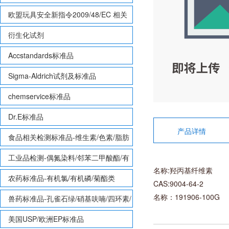
欧盟玩具安全新指令2009/48/EC 相关
致敏性香味剂标准品
衍生化试剂
Accstandards标准品
Sigma-Aldrich试剂及标准品
chemservice标准品
Dr.E标准品
产品详情
食品相关检测标准品-维生素/色素/脂肪
酸甲酯等
工业品检测-偶氮染料/邻苯二甲酸酯/有
名称:羟丙基纤维素
机锡/多溴联苯/多溴联苯醚/多氯联苯
农药标准品-有机氯/有机磷/菊酯类
CAS:9004-64-2
名称：191906-100G
兽药标准品-孔雀石绿/硝基呋喃/四环素/
磺胺等
美国USP/欧洲EP标准品