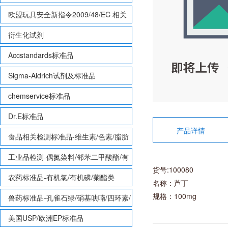
欧盟玩具安全新指令2009/48/EC 相关
致敏性香味剂标准品
衍生化试剂
Accstandards标准品
Sigma-Aldrich试剂及标准品
chemservice标准品
Dr.E标准品
产品详情
食品相关检测标准品-维生素/色素/脂肪
酸甲酯等
工业品检测-偶氮染料/邻苯二甲酸酯/有
货号:100080
机锡/多溴联苯/多溴联苯醚/多氯联苯
农药标准品-有机氯/有机磷/菊酯类
名称：芦丁
规格：100mg
兽药标准品-孔雀石绿/硝基呋喃/四环素/
磺胺等
美国USP/欧洲EP标准品