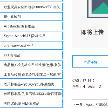
欧盟玩具安全新指令2009/48/EC 相关
致敏性香味剂标准品
衍生化试剂
Accstandards标准品
Sigma-Aldrich试剂及标准品
chemservice标准品
Dr.E标准品
产品详情
食品相关检测标准品-维生素/色素/脂肪
酸甲酯等
工业品检测-偶氮染料/邻苯二甲酸酯/有
CAS：87-86-5
机锡/多溴联苯/多溴联苯醚/多氯联苯
农药标准品-有机氯/有机磷/菊酯类
货号：N-12831-1G
兽药标准品-孔雀石绿/硝基呋喃/四环素/
磺胺等
美国USP/欧洲EP标准品
上一条：
Agela PN5003